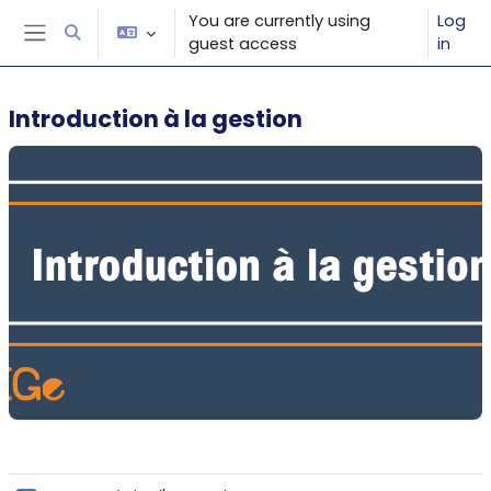
Skip to main content
You are currently using
Log
Toggle search input
guest access
in
Side panel
Introduction à la gestion
Section outline