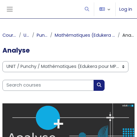
Skip to main content
Log in
Toggle search input
Side panel
Courses
UNIT
Punchy
Mathématiques (Edukera pour MP2I)
Analyse
Analyse
Course categories
Search courses
Search courses