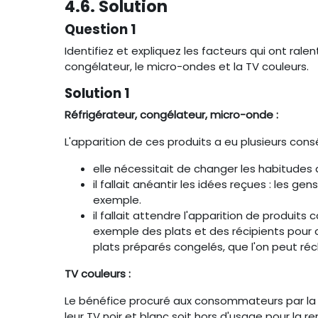
4.6. Solution
Question 1
Identifiez et expliquez les facteurs qui ont ralen
congélateur, le micro-ondes et la TV couleurs.
Solution 1
Réfrigérateur, congélateur, micro-onde :
L'apparition de ces produits a eu plusieurs con
elle nécessitait de changer les habitude
il fallait anéantir les idées reçues : les 
exemple.
il fallait attendre l'apparition de produit
exemple des plats et des récipients pour 
plats préparés congelés, que l'on peut ré
TV couleurs :
Le bénéfice procuré aux consommateurs par la t
leur TV noir et blanc soit hors d'usage pour la re