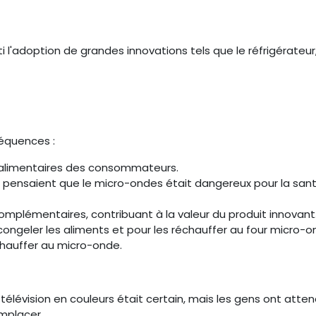
ti l'adoption de grandes innovations tels que le réfrigérateur,
séquences :
s alimentaires des consommateurs.
gens pensaient que le micro-ondes était dangereux pour la san
s complémentaires, contribuant à la valeur du produit innovant
congeler les aliments et pour les réchauffer au four micro-o
chauffer au micro-onde.
élévision en couleurs était certain, mais les gens ont atte
mplacer...