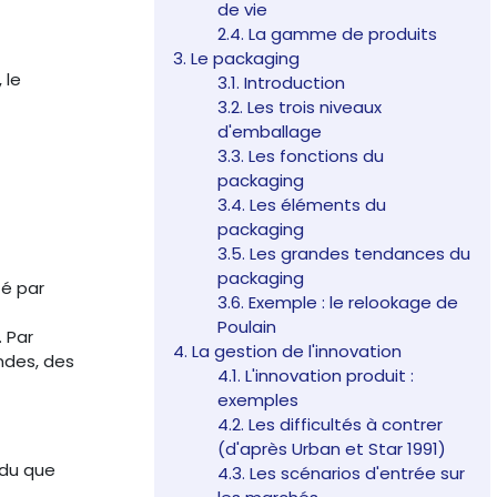
de vie
2.4. La gamme de produits
3. Le packaging
 le
3.1. Introduction
3.2. Les trois niveaux
d'emballage
3.3. Les fonctions du
packaging
3.4. Les éléments du
packaging
3.5. Les grandes tendances du
packaging
té par
3.6. Exemple : le relookage de
Poulain
. Par
4. La gestion de l'innovation
ndes, des
4.1. L'innovation produit :
exemples
4.2. Les difficultés à contrer
(d'après Urban et Star 1991)
ndu que
4.3. Les scénarios d'entrée sur