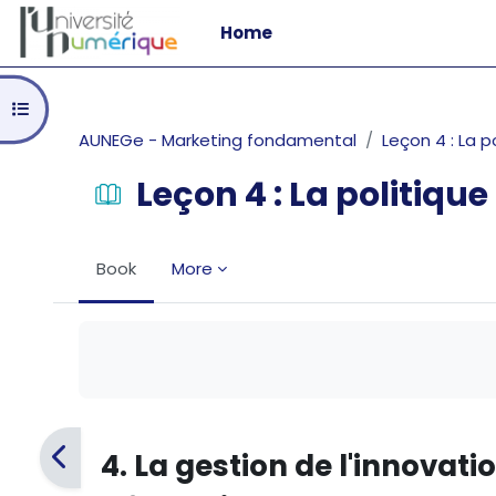
Skip to main content
Home
Open course index
AUNEGe - Marketing fondamental
Leçon 4 : La p
Leçon 4 : La politique
Book
More
Completion requirements
4. La gestion de l'innovati