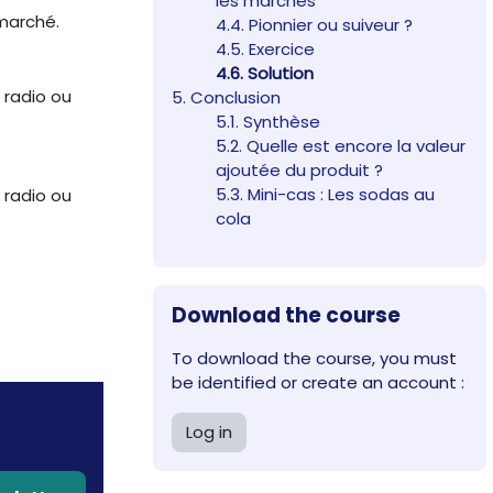
les marchés
 marché.
4.4. Pionnier ou suiveur ?
4.5. Exercice
4.6. Solution
 radio ou
5. Conclusion
5.1. Synthèse
5.2. Quelle est encore la valeur
ajoutée du produit ?
5.3. Mini-cas : Les sodas au
 radio ou
cola
Skip Download the course
Download the course
To download the course, you must
be identified or create an account :
Log in