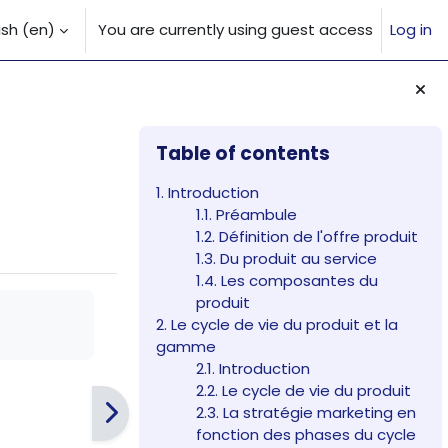
sh ‎(en)‎
You are currently using guest access
Log in
 input
Blocks
Skip Table of contents
Table of contents
1. Introduction
1.1. Préambule
1.2. Définition de l'offre produit
1.3. Du produit au service
1.4. Les composantes du
produit
2. Le cycle de vie du produit et la
gamme
2.1. Introduction
2.2. Le cycle de vie du produit
2.3. La stratégie marketing en
fonction des phases du cycle