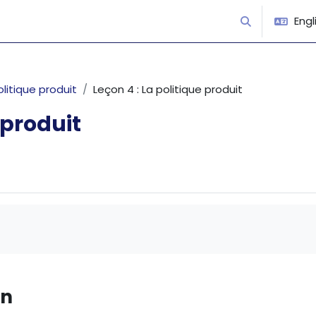
Engli
Toggle search
olitique produit
Leçon 4 : La politique produit
 produit
on