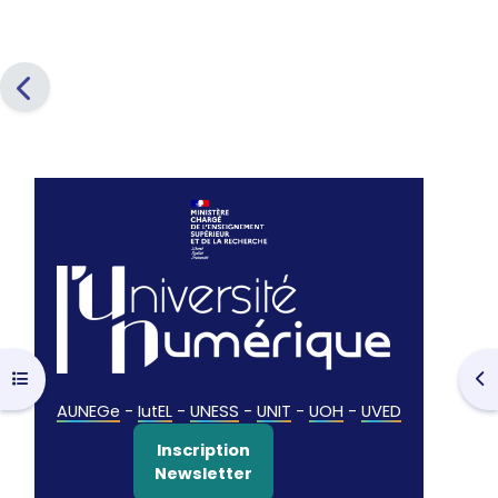
Ouvrir l’index du cours
Ouv
AUNEGe
-
IutEL
-
UNESS
-
UNIT
-
UOH
-
UVED
Inscription
Newsletter