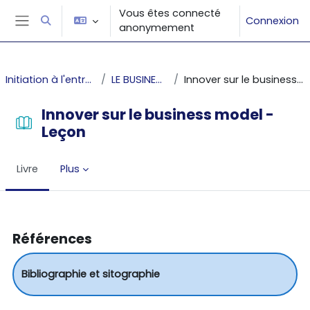
Passer au contenu principal
Vous êtes connecté
Connexion
Activer/désactiver la saisie de recherche
anonymement
Panneau latéral
Initiation à l'entrepreneuriat
LE BUSINESS MODEL
Innover sur le business model - Leçon
Innover sur le business model -
Leçon
Livre
Plus
Conditions d’achèvement
Références
Bibliographie et sitographie