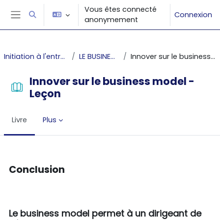
Passer au contenu principal
Vous êtes connecté
Connexion
Activer/désactiver la saisie de recherche
anonymement
Panneau latéral
Initiation à l'entrepreneuriat
LE BUSINESS MODEL
Innover sur le business model - Leçon
Innover sur le business model -
Leçon
Livre
Plus
Conditions d’achèvement
Conclusion
Le business model permet à un dirigeant de