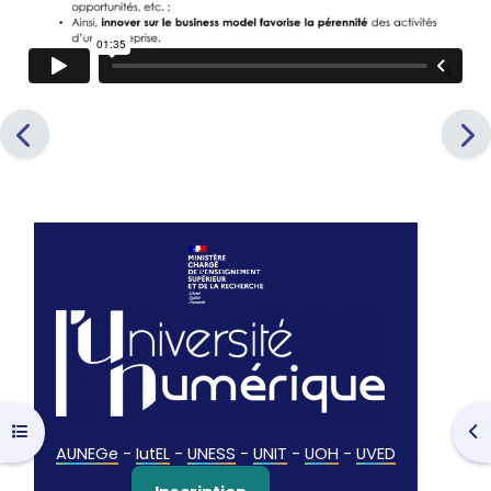
Ouvrir l’index du cours
Ouv
AUNEGe
-
IutEL
-
UNESS
-
UNIT
-
UOH
-
UVED