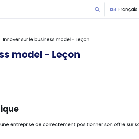
Français ‎(
Activer/désactiver 
Innover sur le business model - Leçon
ess model - Leçon
gique
r une entreprise de correctement positionner son offre sur s