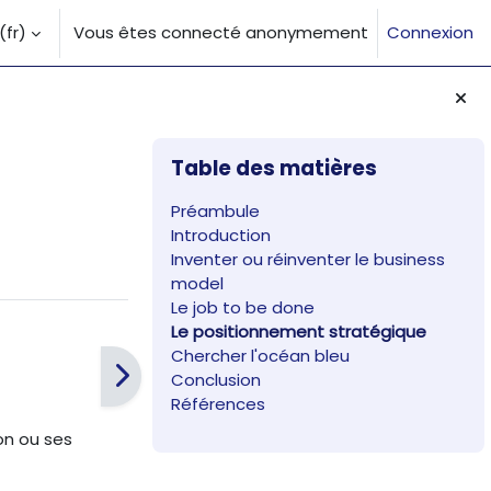
fr)‎
Vous êtes connecté anonymement
Connexion
la saisie de recherche
Blocs
Passer Table des matières
Table des matières
Préambule
Introduction
Inventer ou réinventer le business
model
Le job to be done
Le positionnement stratégique
Chercher l'océan bleu
Conclusion
Références
on ou ses