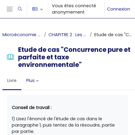
Passer au contenu principal
Vous êtes connecté
Connexion
Activer/désactiver la saisie de recherche
anonymement
Panneau latéral
Microéconomie 2 : L'équilibre sur les marchés parfaits et imparfaits
CHAPITRE 2 : Les structures de marché - La concurrence pure et parfaite
Etude de cas "Concurrence pure et parfaite et taxe environnementale"
Etude de cas "Concurrence pure et
parfaite et taxe
environnementale"
Livre
Plus
Conditions d’achèvement
Conseil de travail :
1) Lisez l'énoncé de l'étude de cas dans le
paragraphe 1, puis tentez de la résoudre, partie
par partie.