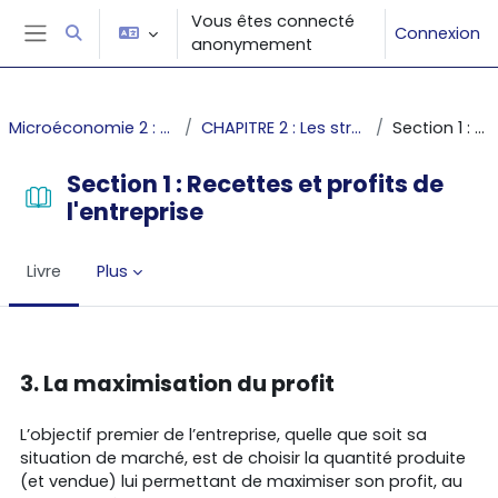
Passer au contenu principal
Vous êtes connecté
Connexion
Activer/désactiver la saisie de recherche
anonymement
Panneau latéral
Microéconomie 2 : L'équilibre sur les marchés parfaits et imparfaits
CHAPITRE 2 : Les structures de marché - La concurrence pure et parfaite
Section 1 : Recettes et profits de l'entreprise
Section 1 : Recettes et profits de
l'entreprise
Livre
Plus
Conditions d’achèvement
3. La maximisation du profit
L’objectif premier de l’entreprise, quelle que soit sa
situation de marché, est de choisir la quantité produite
(et vendue) lui permettant de maximiser son profit, au