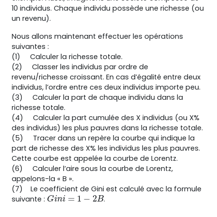
10 individus. Chaque individu possède une richesse (ou
un revenu).
Nous allons maintenant effectuer les opérations
suivantes :
(1) Calculer la richesse totale.
(2)
Classer les individus par ordre de
revenu/richesse croissant. En cas d’égalité entre deux
individus, l’ordre entre ces deux individus importe peu.
(3) Calculer la part de chaque individu dans la
richesse totale.
(4)
Calculer la part cumulée des X individus (ou X%
des individus) les plus pauvres dans la richesse totale.
(5) Tracer dans un repère la courbe qui indique la
part de richesse des X% les individus les plus pauvres.
Cette courbe est appelée la courbe de Lorentz.
(6)
Calculer l’aire sous la courbe de Lorentz,
appelons-la « B ».
(7) Le coefficient de Gini est calculé avec la formule
=
1
−
2
suivante :
.
G
i
n
i
=
1
−
2
B
G
i
n
i
B