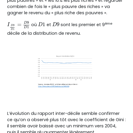
plus pauvres » et « les 10% les plus riches » et regarder
combien de fois le « plus pauvre des riches » va
gagner le revenu du « plus riche des pauvres ».
9
ème
=
1
9
D
où
et
sont les premier et 9
I
D
9
D
1
=
D
9
D
1
D
1
D
9
I
D
D
9
D
1
D
1
D
décile de la distribution de revenu.
L’évolution du rapport inter-décile semble confirmer
ce qu’on a observé plus tôt avec le coefficient de Gini :
il semble avoir baissé avec un minimum vers 2004,
puis il semble ré-augmenter légèrement.