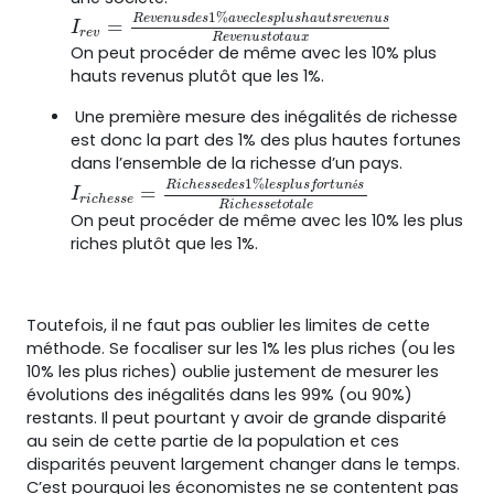
1
%
R
e
v
e
n
u
s
d
e
s
a
v
e
c
l
e
s
p
l
u
s
h
a
u
t
s
r
e
v
e
n
u
s
=
I
r
e
v
=
R
e
v
e
n
u
s
d
e
s
1
%
a
v
e
c
l
e
s
p
l
u
s
h
a
u
t
s
r
e
v
e
n
u
s
R
e
v
e
n
u
s
I
r
e
v
R
e
v
e
n
u
s
t
o
t
a
u
x
On peut procéder de même avec les 10% plus
hauts revenus plutôt que les 1%.
Une première mesure des inégalités de richesse
est donc la part des 1% des plus hautes fortunes
dans l’ensemble de la richesse d’un pays.
1
%
R
i
c
h
e
s
s
e
d
e
s
l
e
s
p
l
u
s
f
o
r
t
u
n
é
s
=
I
r
i
c
h
e
s
s
e
=
R
i
c
h
e
s
s
e
d
e
s
1
%
l
e
s
p
l
u
s
f
o
r
t
u
n
é
s
R
i
c
h
e
s
s
e
t
o
t
I
r
i
c
h
e
s
s
e
R
i
c
h
e
s
s
e
t
o
t
a
l
e
On peut procéder de même avec les 10% les plus
riches plutôt que les 1%.
Toutefois, il ne faut pas oublier les limites de cette
méthode. Se focaliser sur les 1% les plus riches (ou les
10% les plus riches) oublie justement de mesurer les
évolutions des inégalités dans les 99% (ou 90%)
restants. Il peut pourtant y avoir de grande disparité
au sein de cette partie de la population et ces
disparités peuvent largement changer dans le temps.
C’est pourquoi les économistes ne se contentent pas