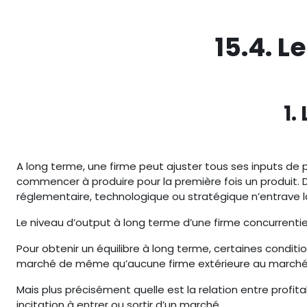
Passer au contenu principal
15.4. L
1.
A long terme, une firme peut ajuster tous ses inputs de p
commencer à produire pour la première fois un produit. D
réglementaire, technologique ou stratégique n’entrave la
Le niveau d’output à long terme d’une firme concurrentiel
Pour obtenir un équilibre à long terme, certaines condit
marché de même qu’aucune firme extérieure au marché 
Mais plus précisément quelle est la relation entre profita
incitation à entrer ou sortir d’un marché.