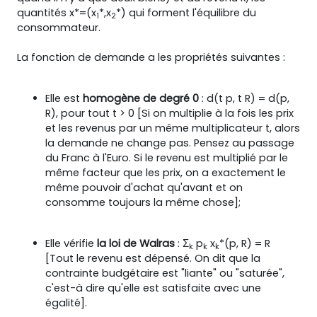
quantités x*=(x
*,x
*) qui forment l'équilibre du
1
2
consommateur.
La fonction de demande a les propriétés suivantes :
Elle est
homogène de degré 0
: d(t p, t R) = d(p,
R), pour tout t > 0 [Si on multiplie à la fois les prix
et les revenus par un même multiplicateur t, alors
la demande ne change pas. Pensez au passage
du Franc à l'Euro. Si le revenu est multiplié par le
même facteur que les prix, on a exactement le
même pouvoir d'achat qu'avant et on
consomme toujours la même chose];
Elle vérifie
la loi de Walras
: Σ
p
x
*(p, R) = R
k
k
k
[Tout le revenu est dépensé. On dit que la
contrainte budgétaire est "liante" ou "saturée",
c'est-à dire qu'elle est satisfaite avec une
égalité].