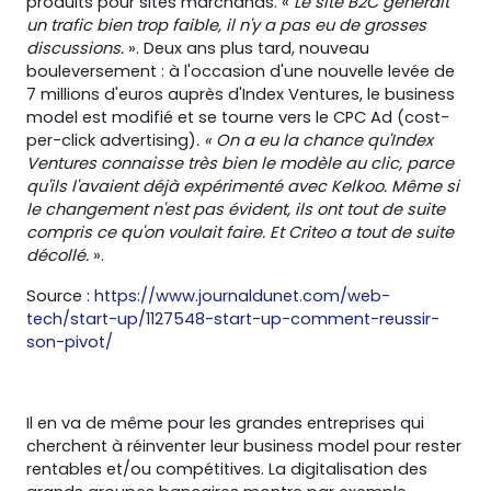
produits pour sites marchands. «
Le site B2C générait
un trafic bien trop faible, il n'y a pas eu de grosses
discussions.
». Deux ans plus tard, nouveau
bouleversement : à l'occasion d'une nouvelle levée de
7 millions d'euros auprès d'Index Ventures, le business
model est modifié et se tourne vers le CPC Ad (cost-
per-click advertising)
. « On a eu la chance qu'Index
Ventures connaisse très bien le modèle au clic, parce
qu'ils l'avaient déjà expérimenté avec Kelkoo. Même si
le changement n'est pas évident, ils ont tout de suite
compris ce qu'on voulait faire. Et Criteo a tout de suite
décollé.
».
Source :
https://www.journaldunet.com/web-
tech/start-up/1127548-start-up-comment-reussir-
son-pivot/
Il en va de même pour les grandes entreprises qui
cherchent à réinventer leur business model pour rester
rentables et/ou compétitives. La digitalisation des