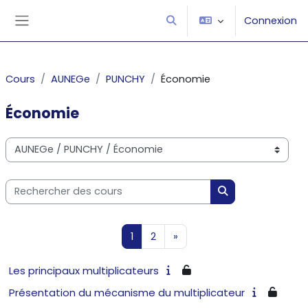
Passer au contenu principal
Connexion
Activer/désactiver la saisie
Panneau latéral
Cours
AUNEGe
PUNCHY
Économie
Économie
Catégories de cours
Rechercher des cours
Rechercher des 
Page 1
Page 2
Page suivante
1
2
»
Les principaux multiplicateurs
Présentation du mécanisme du multiplicateur