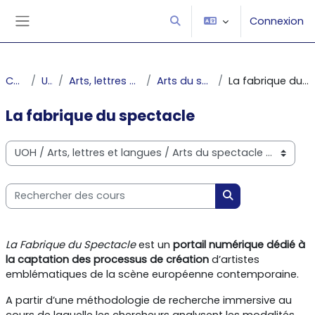
Passer au contenu principal
Connexion
Activer/désactiver la saisie
Panneau latéral
Cours
UOH
Arts, lettres et langues
Arts du spectacle
La fabrique du spectacle
La fabrique du spectacle
Catégories de cours
Rechercher des cours
Rechercher des 
La Fabrique du Spectacle
est un
portail numérique dédié à
la captation des processus de création
d’artistes
emblématiques de la scène européenne contemporaine.
A partir d’une méthodologie de recherche immersive au
cours de laquelle les chercheurs analysent les modalités